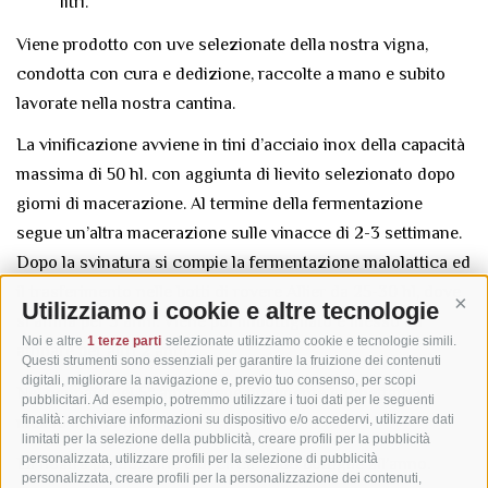
litri.
Viene prodotto con uve selezionate della nostra vigna,
condotta con cura e dedizione, raccolte a mano e subito
lavorate nella nostra cantina.
La vinificazione avviene in tini d’acciaio inox della capacità
massima di 50 hl. con aggiunta di lievito selezionato dopo
giorni di macerazione. Al termine della fermentazione
segue un’altra macerazione sulle vinacce di 2-3 settimane.
Dopo la svinatura si compie la fermentazione malolattica ed
il trasferimento nelle botti di rovere Allier da 25-30 hl, dove
Utilizziamo i cookie e altre tecnologie
Cont
si affina per 3 anni. Viene poi imbottigliato e messo ad
Noi e altre
1 terze parti
selezionate utilizziamo cookie e tecnologie simili.
affinare per altri 2 anni.
Questi strumenti sono essenziali per garantire la fruizione dei contenuti
digitali, migliorare la navigazione e, previo tuo consenso, per scopi
Nel gennaio del 5° anno viene finalmente etichettato e
pubblicitari. Ad esempio, potremmo utilizzare i tuoi dati per le seguenti
finalità: archiviare informazioni su dispositivo e/o accedervi, utilizzare dati
messo in commercio.
limitati per la selezione della pubblicità, creare profili per la pubblicità
personalizzata, utilizzare profili per la selezione di pubblicità
La nostra produzione è di circa 7000 bottiglie all’anno.
personalizzata, creare profili per la personalizzazione dei contenuti,