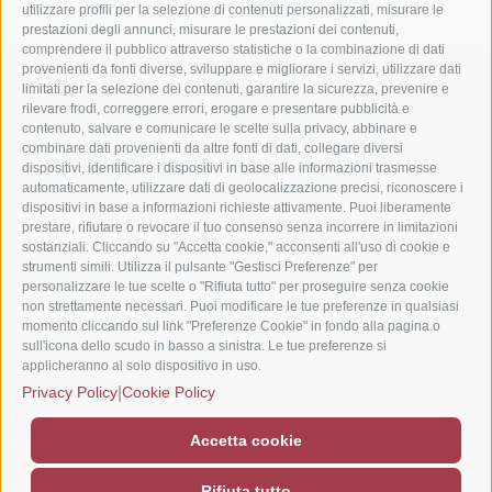
utilizzare profili per la selezione di contenuti personalizzati, misurare le
prestazioni degli annunci, misurare le prestazioni dei contenuti,
comprendere il pubblico attraverso statistiche o la combinazione di dati
provenienti da fonti diverse, sviluppare e migliorare i servizi, utilizzare dati
limitati per la selezione dei contenuti, garantire la sicurezza, prevenire e
Podere Paganico
rilevare frodi, correggere errori, erogare e presentare pubblicità e
contenuto, salvare e comunicare le scelte sulla privacy, abbinare e
combinare dati provenienti da altre fonti di dati, collegare diversi
dispositivi, identificare i dispositivi in base alle informazioni trasmesse
Podere Paganico di Buzdon Anna Maria
automaticamente, utilizzare dati di geolocalizzazione precisi, riconoscere i
dispositivi in base a informazioni richieste attivamente. Puoi liberamente
Via Ex Cassia, 54
prestare, rifiutare o revocare il tuo consenso senza incorrere in limitazioni
sostanziali. Cliccando su "Accetta cookie," acconsenti all'uso di cookie e
53024 - Montalcino (SI)
strumenti simili. Utilizza il pulsante "Gestisci Preferenze" per
personalizzare le tue scelte o "Rifiuta tutto" per proseguire senza cookie
P.IVA: 00948360524
non strettamente necessari. Puoi modificare le tue preferenze in qualsiasi
momento cliccando sul link "Preferenze Cookie" in fondo alla pagina o
info@poderepaganico.it
sull'icona dello scudo in basso a sinistra. Le tue preferenze si
applicheranno al solo dispositivo in uso.
+39 3200787760
|
Privacy Policy
Cookie Policy
Cookie policy
Accetta cookie
Privacy policy
Rifiuta tutto